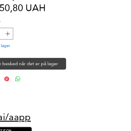
Salgspris
pris
250,80 UAH
*
 lager
v besked når det er på lager
ai/aapp