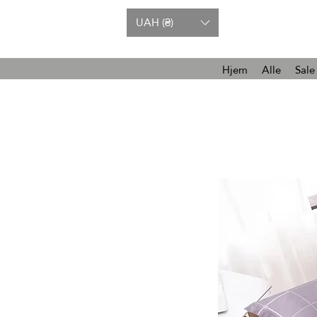
UAH (₴)
Hjem
Alle
Sale