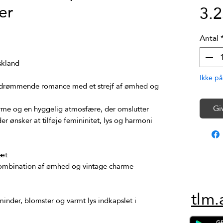
er
3.
Antal
Ikke på
drømmende romance med et strejf af ømhed og 
Gi
arme og en hyggelig atmosfære, der omslutter 
r ønsker at tilføje femininitet, lys og harmoni 
tlm.
inder, blomster og varmt lys indkapslet i 