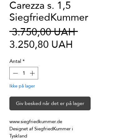
Carezza s. 1,5
SiegfriedKummer
Regulær
 3.750,00 UAH 
Salgspris
pris
3.250,80 UAH
Antal
*
Ikke på lager
Giv besked når det er på lager
Designet af SiegfriedKummer i 