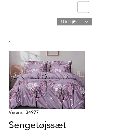
telmone
UAH (₴)
Sundhed og Skønhed
Varenr.: 34977
Sengetøjssæt