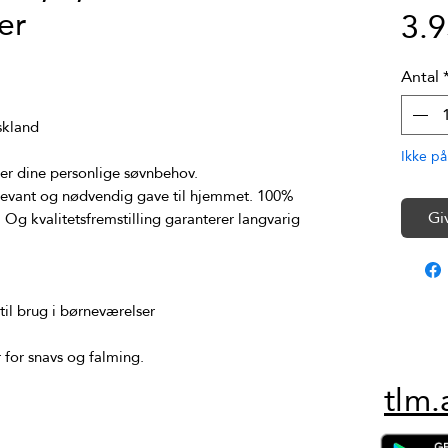
er
3.
Antal
Ikke på
elevant og nødvendig gave til hjemmet. 100% 
Gi
 Og kvalitetsfremstilling garanterer langvarig 
tlm.