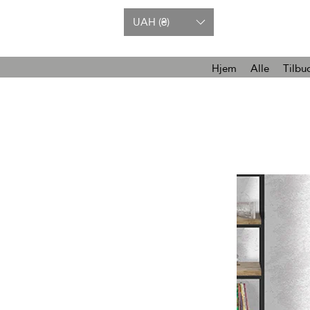
UAH (₴)
Hjem
Alle
Tilbu