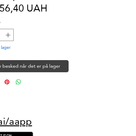
Salgspris
pris
956,40 UAH
*
 lager
v besked når det er på lager
ai/aapp