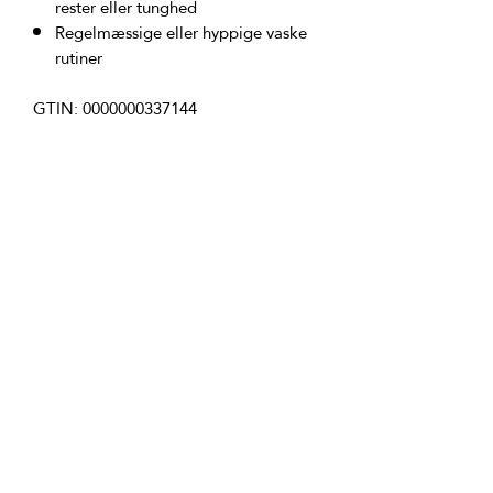
rester eller tunghed
Regelmæssige eller hyppige vaske
rutiner
Produkt ingredienser:
Aqua, Kultur af probiotiske bakterier, 
Natrium cocoyl glutamat, Natrium 
lauryl glucose carboxylat, Coco 
glucosid, Moringa oleifera frøekstrakt, 
Hydrolyseret sød mandelprotein, 
Glycerin, D-Panthenol, Hydrolyseret 
Adansonia digitata ekstrakt, Coco-
caprylat, Natriumbenzoat, 
Trimethylolpropane trioleat, Laureth-2, 
Vilkår for produktet:
Påfør shampooen i vådt hår, skum med 