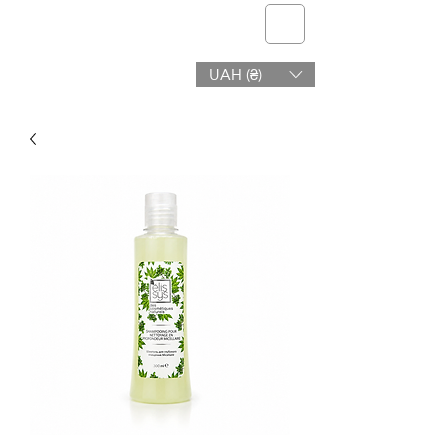
telmone
UAH (₴)
Sundhed og Skønhed