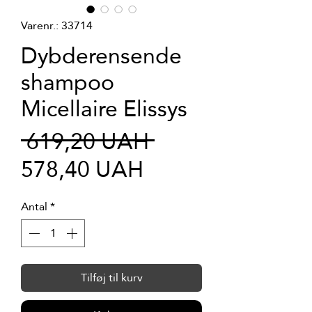
Varenr.: 33714
Dybderensende
shampoo
Micellaire Elissys
Regulær
 619,20 UAH 
Salgspris
pris
578,40 UAH
Antal
*
Tilføj til kurv