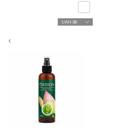
telmone
UAH (₴)
Sundhed og Skønhed