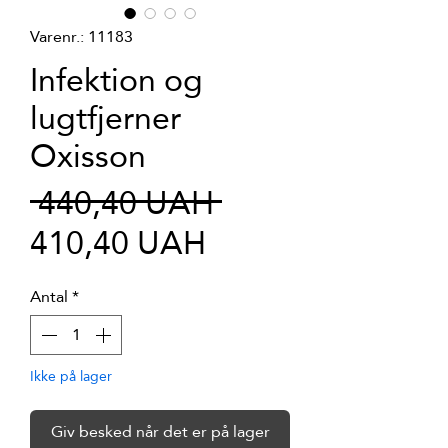
Varenr.: 11183
Infektion og
lugtfjerner
Oxisson
Regulær
 440,40 UAH 
Salgspris
pris
410,40 UAH
Antal
*
Ikke på lager
Giv besked når det er på lager