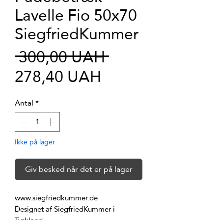
Lavelle Fio 50x70
SiegfriedKummer
Regulær
 300,00 UAH 
Salgspris
pris
278,40 UAH
Antal
*
Ikke på lager
Giv besked når det er på lager
Designet af SiegfriedKummer i 