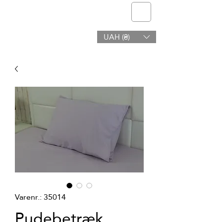
telmone
UAH (₴)
Sundhed og Skønhed
Varenr.: 35014
Pudebetræk