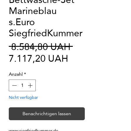
Marineblau
s.Euro
SiegfriedKummer
Standardprei
 8.584,80 UAH 
Sale-
7.117,20 UAH
Preis
Anzahl
*
Nicht verfügbar
Benachrichtigen lassen