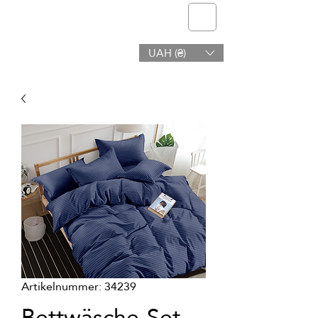
Telmone
UAH (₴)
Gesundheit & Schönheit
Artikelnummer: 34239
Bettwäsche-Set