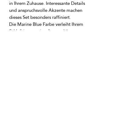
in Ihrem Zuhause. Interessante Details 
und anspruchsvolle Akzente machen 
Die Marine Blue Farbe verleiht Ihrem 
Schlafzimmer eine Atmosphäre von 
Wärme und Gemütlichkeit. Sie entführt 
Sie in die Welt der Meeresabenteuer 
GTIN: 0000000342391