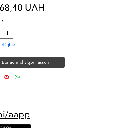
Sale-
168,40 UAH
Preis
l
*
erfügbar
Benachrichtigen lassen
ai/aapp