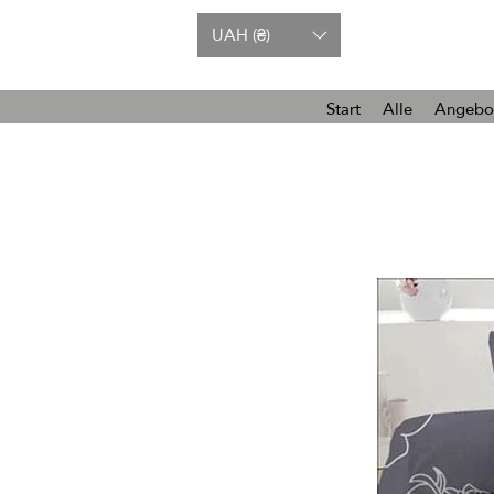
UAH (₴)
Start
Alle
Angebo