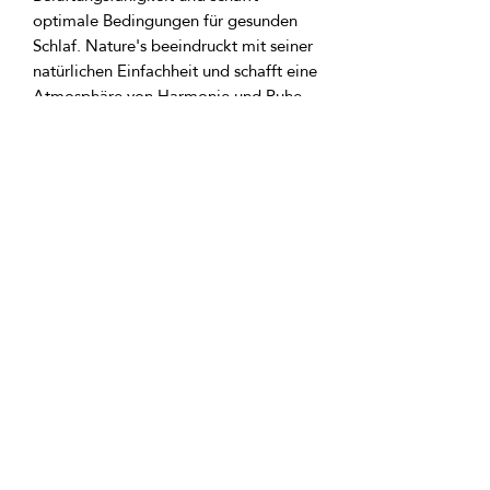
optimale Bedingungen für gesunden 
Schlaf. Nature's beeindruckt mit seiner 
natürlichen Einfachheit und schafft eine 
Atmosphäre von Harmonie und Ruhe, 
die für eine gute Nachtruhe 
GTIN: 0000000344333