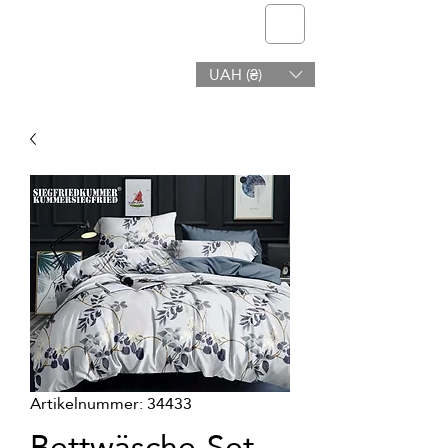
Telmone
UAH (₴)
Gesundheit & Schönheit
Artikelnummer: 34433
Bettwäsche-Set