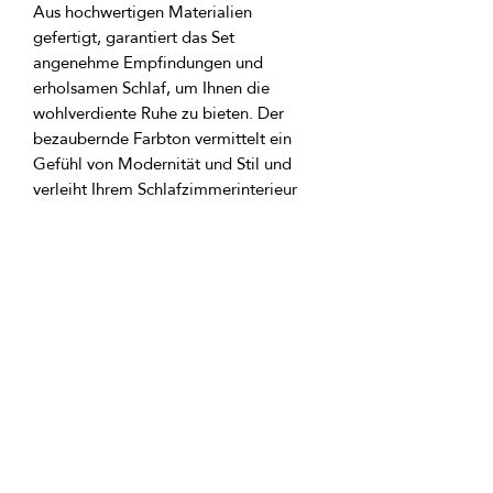
Aus hochwertigen Materialien 
gefertigt, garantiert das Set 
angenehme Empfindungen und 
erholsamen Schlaf, um Ihnen die 
wohlverdiente Ruhe zu bieten. Der 
bezaubernde Farbton vermittelt ein 
Gefühl von Modernität und Stil und 
verleiht Ihrem Schlafzimmerinterieur 
Pepper Gray lässt sich leicht mit 
verschiedenen Farben und dekorativen 
GTIN: 0000000342421