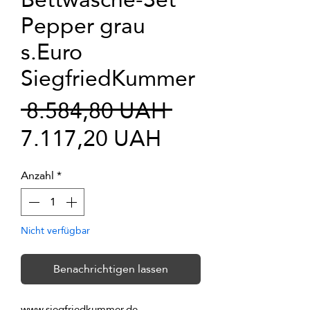
Pepper grau
s.Euro
SiegfriedKummer
Standardprei
 8.584,80 UAH 
Sale-
7.117,20 UAH
Preis
Anzahl
*
Nicht verfügbar
Benachrichtigen lassen