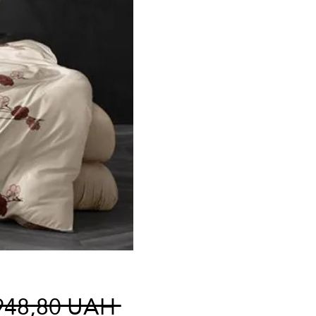
Standardpreis
948,80 UAH 