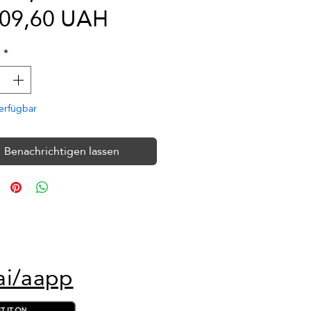
Sale-
209,60 UAH
Preis
l
*
erfügbar
Benachrichtigen lassen
ai/aapp