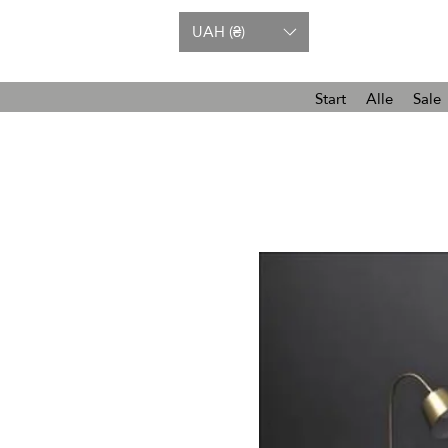
UAH (₴)
Start
Alle
Sale