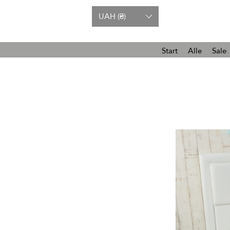
UAH (₴)
Start
Alle
Sale