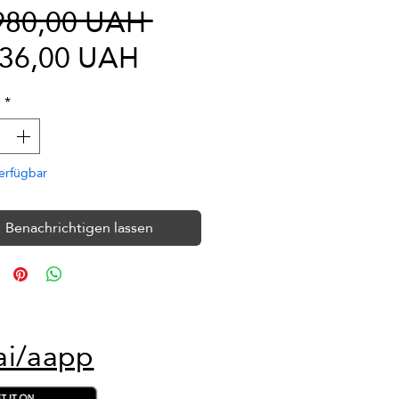
Standardpreis
980,00 UAH 
Sale-
236,00 UAH
Preis
l
*
erfügbar
Benachrichtigen lassen
ai/aapp