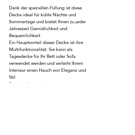
Dank der speziellen Füllung ist diese 
Decke ideal für kühle Nächte und 
Sommertage und bietet Ihnen zu jeder 
Jahreszeit Gemütlichkeit und 
Ein Hauptvorteil dieser Decke ist ihre 
Multifunktionalität. Sie kann als 
Tagesdecke für Ihr Bett oder Sofa 
verwendet werden und verleiht Ihrem 
Interieur einen Hauch von Eleganz und 
Darüber hinaus kann das 
SiegfriedKummer Pearl Multi Cover als 
Bettbezug mit einem versteckten 
Reißverschluss verwendet werden, 
sodass Sie eine weitere Decke 
hineinlegen können. Dieses Merkmal 
macht es zu einer idealen Option für 
die Winterzeit oder kühlere Abende, 