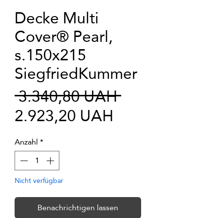
Decke Multi
Cover® Pearl,
s.150x215
SiegfriedKummer
Standardprei
 3.340,80 UAH 
Sale-
2.923,20 UAH
Preis
Anzahl
*
Nicht verfügbar
Benachrichtigen lassen