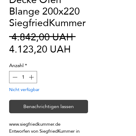
Blange 200x220
SiegfriedKummer
Standardprei
 4.842,00 UAH 
Sale-
4.123,20 UAH
Preis
Anzahl
*
Nicht verfügbar
Benachrichtigen lassen
Entworfen von SiegfriedKummer in 