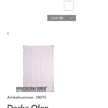
Telmone
UAH (₴)
Gesundheit & Schönheit
Artikelnummer: 34015
Decke Ofen