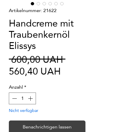
Artikelnummer: 21622
Handcreme mit
Traubenkernöl
Elissys
Standardpreis
 600,00 UAH 
Sale-
560,40 UAH
Preis
Anzahl
*
Nicht verfügbar
Benachrichtigen lassen