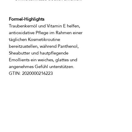
Formel-Highlights
Traubenkernöl und Vitamin E helfen, 
antioxidative Pflege im Rahmen einer 
täglichen Kosmetikroutine 
bereitzustellen, während Panthenol, 
Sheabutter und hautpflegende 
Emollients ein weiches, glattes und 
Produktzutaten:
Aqua, Kulturen von probiotischen 
Bakterien, Cetearylglucosid, Olivat-
Sorbitan, Vitis Vinifera-Samenöl, 
Cetearylalkohol, Coco-Caprylat, 
Capril-/Caprin-Triglycerid, 
Butyrospermum Parkii, 