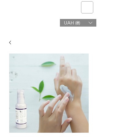
Telmone
UAH (₴)
Gesundheit & Schönheit