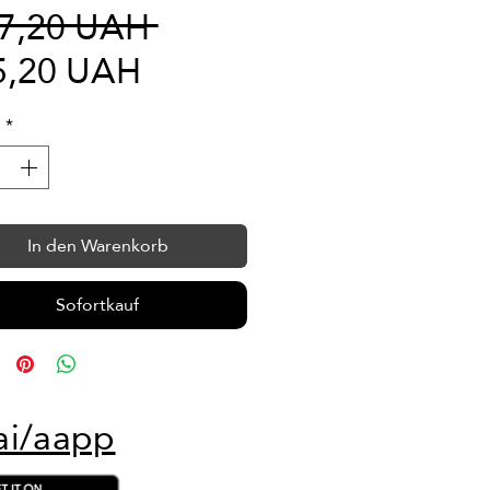
Standardpreis
37,20 UAH 
Sale-
5,20 UAH
Preis
l
*
In den Warenkorb
Sofortkauf
ai/aapp