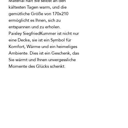
Material hält Sie selbst an den 
kältesten Tagen warm, und die 
gemütliche Größe von 170x210 
ermöglicht es Ihnen, sich zu 
Paisley SiegfriedKummer ist nicht nur 
eine Decke, sie ist ein Symbol für 
Komfort, Wärme und ein heimeliges 
Ambiente. Dies ist ein Geschenk, das 
Sie wärmt und Ihnen unvergessliche 
Vorteile: hypoallergenes Gewebe, 
pflegeleicht, faserresistent gegen 
Verblassen, Vielseitigkeit, exquisite 
Spezifikationen: Größe mit Fransen 