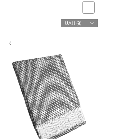
Telmone
UAH (₴)
Gesundheit & Schönheit