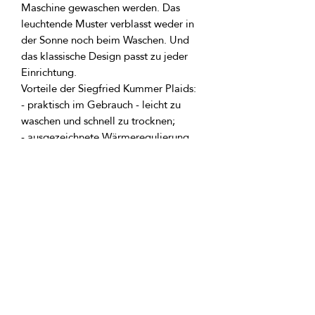
Maschine gewaschen werden. Das 
leuchtende Muster verblasst weder in 
der Sonne noch beim Waschen. Und 
das klassische Design passt zu jeder 
- praktisch im Gebrauch - leicht zu 
- ausgezeichnete Wärmeregulierung 
dank der natürlichen Wolle in der 
- aus hypoallergenen Materialien 
Inhaltsstoffe des Produkts:
Zusammensetzung: 20% Wolle, 40% 