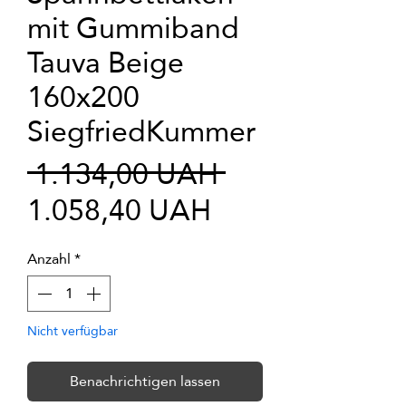
mit Gummiband
Tauva Beige
160x200
SiegfriedKummer
Standardprei
 1.134,00 UAH 
Sale-
1.058,40 UAH
Preis
Anzahl
*
Nicht verfügbar
Benachrichtigen lassen