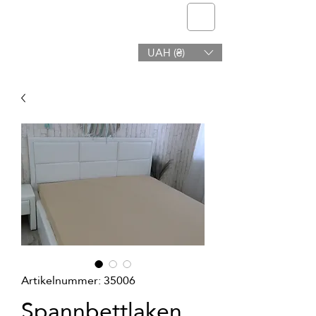
Telmone
UAH (₴)
Gesundheit & Schönheit
Artikelnummer: 35006
Spannbettlaken