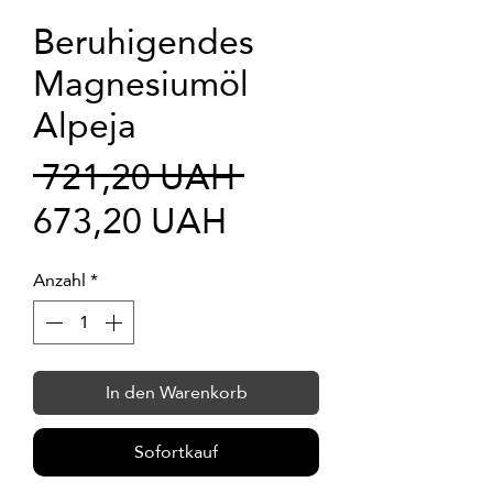
Beruhigendes
Magnesiumöl
Alpeja
Standardpreis
 721,20 UAH 
Sale-
673,20 UAH
Preis
Anzahl
*
In den Warenkorb
Sofortkauf