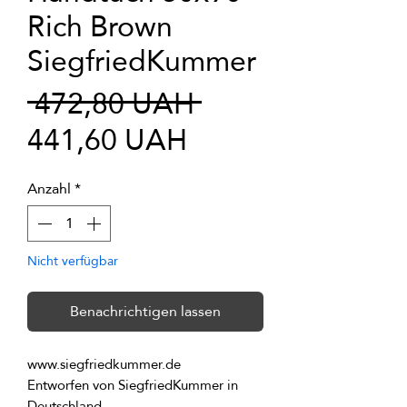
Rich Brown
SiegfriedKummer
Standardpreis
 472,80 UAH 
Sale-
441,60 UAH
Preis
Anzahl
*
Nicht verfügbar
Benachrichtigen lassen
Entworfen von SiegfriedKummer in 