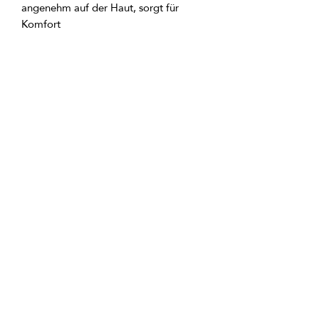
angenehm auf der Haut, sorgt für 
50x90 cm - universelles Format für den 
70x140 cm - ein klassisches Badetuch 
GTIN: 0000000349598
tlm.ai/aapp