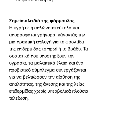
Σημεία-κλειδιά της φόρμουλας
Η υγρή υφή απλώνεται εύκολα και 
απορροφάται γρήγορα, κάνοντάς την 
μια πρακτική επιλογή για τη φροντίδα 
της επιδερμίδας το πρωί ή το βράδυ. Τα 
συστατικά που υποστηρίζουν την 
υγρασία, τα μαλακτικά έλαια και ένα 
προβιοτικό σύμπλεγμα συνεργάζονται 
για να βελτιώσουν την αίσθηση της 
απαλότητας, της άνεσης και της λείας 
επιδερμίδας χωρίς υπερβολικά πλούσια 
Κατάλληλο για
Κανονική, μικτή και ξηρή επιδερμίδα
Επιδερμίδα που φαίνεται θαμπή,
κουρασμένη ή λιγότερο ελαστική