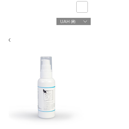
telmone
UAH (₴)
Υγεία & Ομορφιά