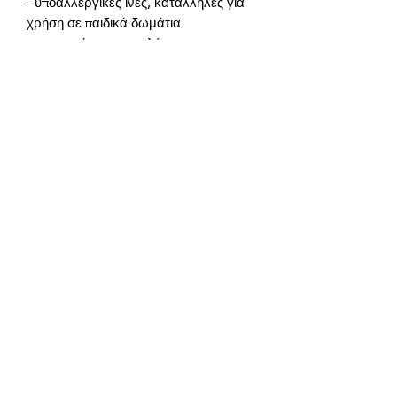
- υποαλλεργικές ίνες, κατάλληλες για 
- το ύφασμα είναι ανθεκτικό στη 
Συστατικά του προϊόντος:
2 μαξιλαροθήκες - 50x70 εκ.
tlm.ai/aapp