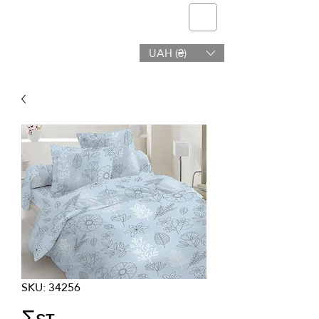
telmone
UAH (₴)
Υγεία & Ομορφιά
SKU: 34256
Σετ