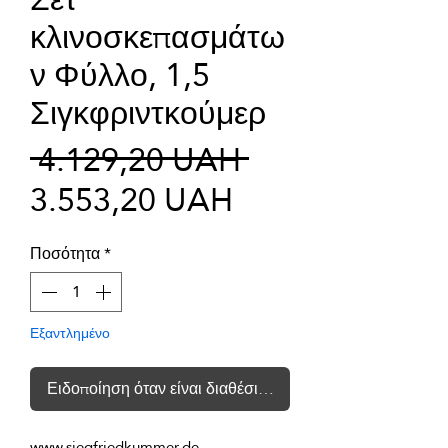
κλινοσκεπασμάτω
ν Φύλλο, 1,5
Σιγκφριντκούμερ
Κανονική
 4.129,20 UAH 
Τιμή
τιμή
3.553,20 UAH
Έκπτωσης
Ποσότητα
*
Εξαντλημένο
Ειδοποίηση όταν είναι διαθέσιμο