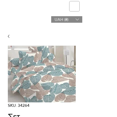
telmone
UAH (₴)
Υγεία & Ομορφιά
SKU: 34264
Σετ