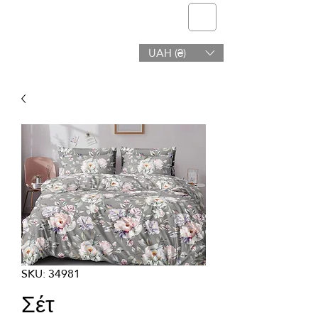
telmone
UAH (₴)
Υγεία & Ομορφιά
SKU: 34981
Σέτ