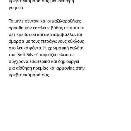
κρεβατοκάμαρά σας μια ιδιαίτερη 
Το μπλε σεντόνι και οι μαξιλαροθήκες 
προσθέτουν επιπλέον βάθος σε αυτό το 
σετ κρεβατιού και αντιπαραβάλλονται 
όμορφα με τους τετράγωνους κύκλους 
στο λευκό φόντο. Η χρωματική παλέτα 
του 'Soft Silver' ταιριάζει τέλεια σε 
σύγχρονα εσωτερικά και δημιουργεί 
μια αίσθηση ηρεμίας και αρμονίας στην 
Ο στυλ 'Soft Silver' μπορεί να 
περιγραφεί ως μοντέρνος και κομψός. 
Αυτός ο σχεδιασμός δίνει στην 
κρεβατοκάμαρα ελαφρότητα και 
κομψότητα, δημιουργώντας μια 