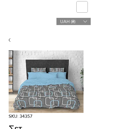
telmone
UAH (₴)
Υγεία & Ομορφιά
SKU: 34357
Σετ