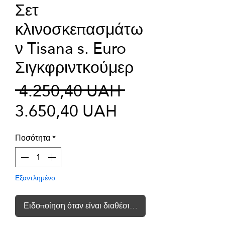
Σετ
κλινοσκεπασμάτω
ν Tisana s. Euro
Σιγκφριντκούμερ
Κανονική
 4.250,40 UAH 
Τιμή
τιμή
3.650,40 UAH
Έκπτωσης
Ποσότητα
*
Εξαντλημένο
Ειδοποίηση όταν είναι διαθέσιμο