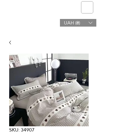
telmone
UAH (₴)
Υγεία & Ομορφιά
SKU: 34907