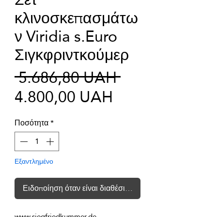
κλινοσκεπασμάτω
ν Viridia s.Euro
Σιγκφριντκούμερ
Κανονική
 5.686,80 UAH 
Τιμή
τιμή
4.800,00 UAH
Έκπτωσης
Ποσότητα
*
Εξαντλημένο
Ειδοποίηση όταν είναι διαθέσιμο