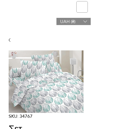
telmone
UAH (₴)
Υγεία & Ομορφιά
SKU: 34767
Σετ