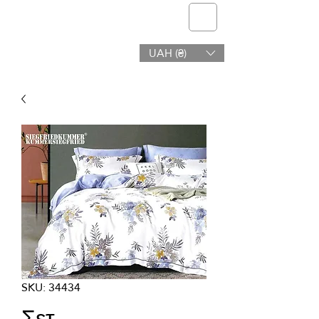
telmone
UAH (₴)
Υγεία & Ομορφιά
SKU: 34434
Σετ