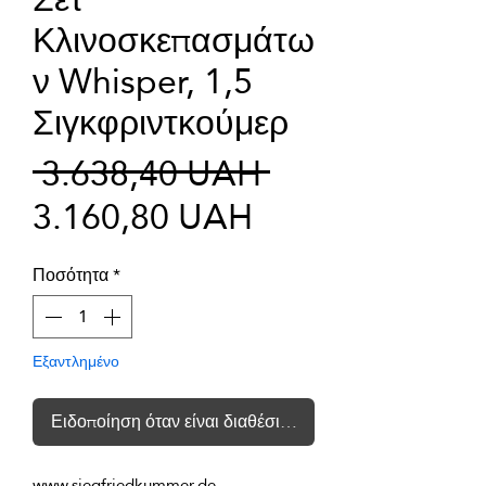
Κλινοσκεπασμάτω
ν Whisper, 1,5
Σιγκφριντκούμερ
Κανονική
 3.638,40 UAH 
Τιμή
τιμή
3.160,80 UAH
Έκπτωσης
Ποσότητα
*
Εξαντλημένο
Ειδοποίηση όταν είναι διαθέσιμο