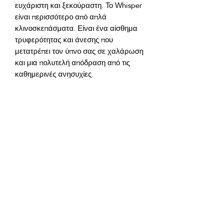
ευχάριστη και ξεκούραστη. Το Whisper 
είναι περισσότερο από απλά 
κλινοσκεπάσματα. Είναι ένα αίσθημα 
τρυφερότητας και άνεσης που 
μετατρέπει τον ύπνο σας σε χαλάρωση 
και μια πολυτελή απόδραση από τις 
Αυτό το σετ έχει ιδιότητες που το 
καθιστούν εύκολο στη φροντίδα: 
πλένεται εύκολα και διατηρεί το χρώμα 
και την ποιότητά του ακόμα και μετά 
GTIN: 0000000344340