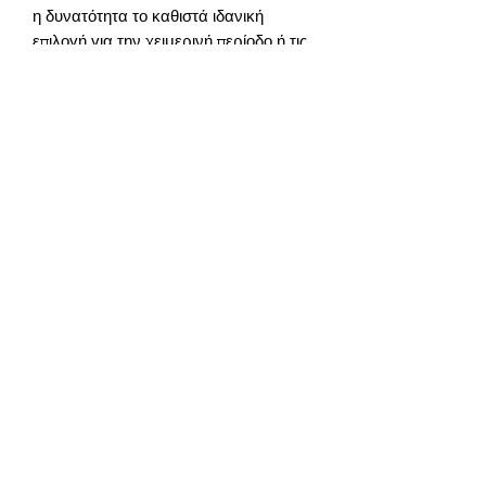
η δυνατότητα το καθιστά ιδανική 
επιλογή για την χειμερινή περίοδο ή τις 
πιο δροσερές βραδιές όταν χρειάζεστε 
Με το Multi Cover SiegfriedKummer 
Pearl, αποκτάτε όχι μόνο ένα 
πάπλωμα, αλλά και έναν πραγματικό 
βοηθό που θα σας παρέχει άνεση και 
ζεστασιά οποιαδήποτε στιγμή του 
χρόνου, και θα γίνει επίσης ένα κομψό 
αξεσουάρ για τον εσωτερικό σας 
Γέμιση: σιλικοναρισμένες ίνες 100 
GTIN: 0000000345637