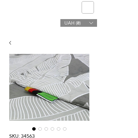
telmone
UAH (₴)
Υγεία & Ομορφιά
SKU: 34563