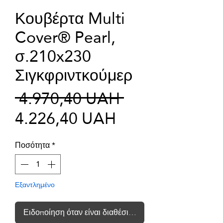
Κουβέρτα Multi
Cover® Pearl,
σ.210x230
Σιγκφριντκούμερ
Κανονική
 4.970,40 UAH 
Τιμή
τιμή
4.226,40 UAH
Έκπτωσης
Ποσότητα
*
Εξαντλημένο
Ειδοποίηση όταν είναι διαθέσιμο