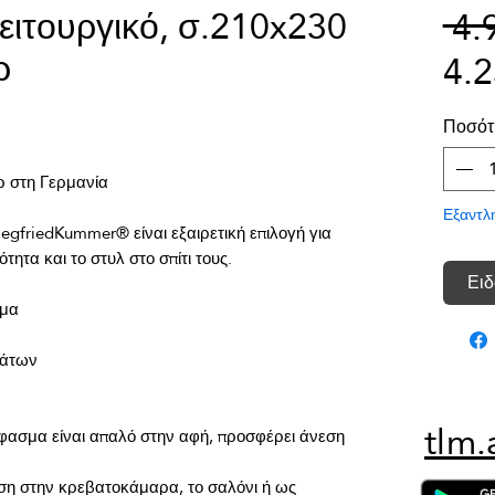
ιτουργικό, σ.210x230
 4.
ρ
4.
Ποσότ
Εξαντλ
gfriedKummer® είναι εξαιρετική επιλογή για 
Ειδ
tlm.
φασμα είναι απαλό στην αφή, προσφέρει άνεση 
ση στην κρεβατοκάμαρα, το σαλόνι ή ως 