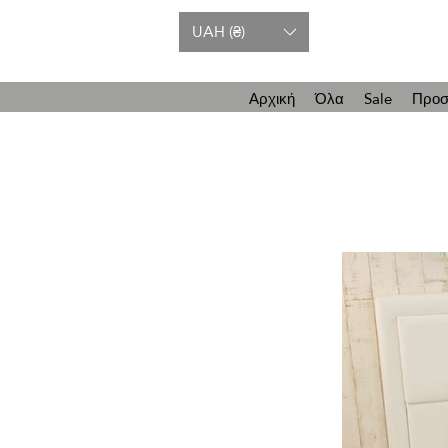
UAH (₴)
Αρχική
Όλα
Sale
Προσ