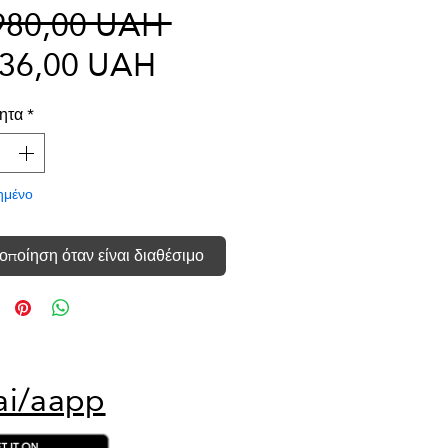
Κανονική
980,00 UAH 
Τιμή
τιμή
236,00 UAH
Έκπτωσης
ητα
*
ημένο
οποίηση όταν είναι διαθέσιμο
ai/aapp