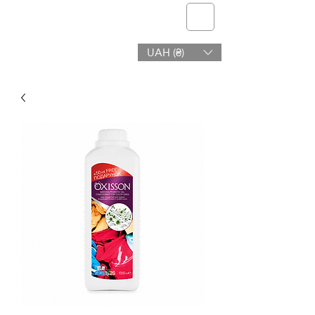
telmone
UAH (₴)
Υγεία & Ομορφιά