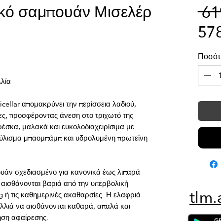
ικό σαμπουάν Μισελέρ
 6
57
Ποσότ
ellar απομακρύνει την περίσσεια λαδιού, 
ες, προσφέροντας άνεση στο τριχωτό της 
έσκα, μαλακά και ευκολοδιαχειρίσιμα με 
ύλισμα μπαομπάμπ και υδρολυμένη πρωτεΐνη 
υάν σχεδιασμένο για κανονικά έως λιπαρά 
 αισθάνονται βαριά από την υπερβολική 
tlm.
g ή τις καθημερινές ακαθαρσίες. Η ελαφριά 
λιά να αισθάνονται καθαρά, απαλά και 