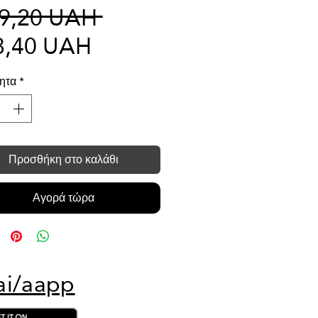
Κανονική
19,20 UAH 
Τιμή
τιμή
8,40 UAH
Έκπτωσης
ητα
*
Προσθήκη στο καλάθι
Αγορά τώρα
ai/aapp