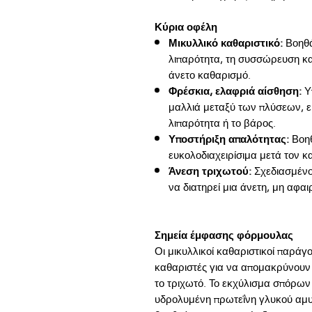
Κύρια οφέλη
Μικυλλικό καθαριστικό:
Βοηθά
λιπαρότητα, τη συσσώρευση κα
άνετο καθαρισμό.
Φρέσκια, ελαφριά αίσθηση:
Υπ
μαλλιά μεταξύ των πλύσεων, ει
λιπαρότητα ή το βάρος.
Υποστήριξη απαλότητας:
Βοηθ
ευκολοδιαχειρίσιμα μετά τον κα
Άνεση τριχωτού:
Σχεδιασμένο
να διατηρεί μια άνετη, μη αφα
Σημεία έμφασης φόρμουλας
Οι μικυλλικοί καθαριστικοί παράγ
καθαριστές για να απομακρύνουν τ
το τριχωτό. Το εκχύλισμα σπόρων
υδρολυμένη πρωτεΐνη γλυκού αμυγ