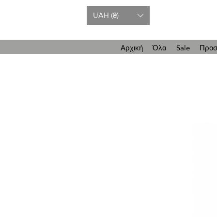
UAH (₴)
Αρχική
Όλα
Sale
Προσ