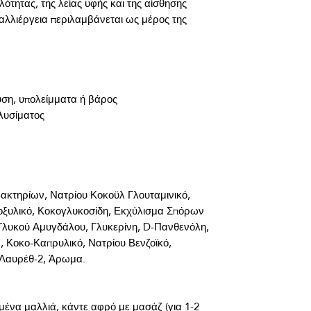
ότητας, της λείας υφής και της αίσθησης 
καλλιέργεια περιλαμβάνεται ως μέρος της 
ση, υπολείμματα ή βάρος
πλυσίματος
ακτηρίων, Νατρίου Κοκοϋλ Γλουταμινικό, 
ξυλικό, Κοκογλυκοσίδη, Εκχύλισμα Σπόρων 
λυκού Αμυγδάλου, Γλυκερίνη, D-Πανθενόλη, 
Κοκο-Καπρυλικό, Νατρίου Βενζοϊκό, 
να μαλλιά, κάντε αφρό με μασάζ (για 1-2 