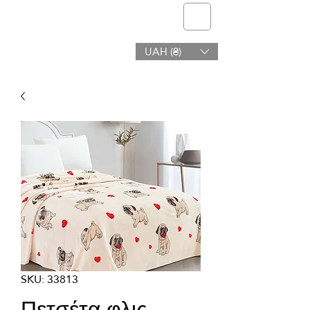
telmone
UAH (₴)
Υγεία & Ομορφιά
SKU: 33813
Πετσέτα φλις