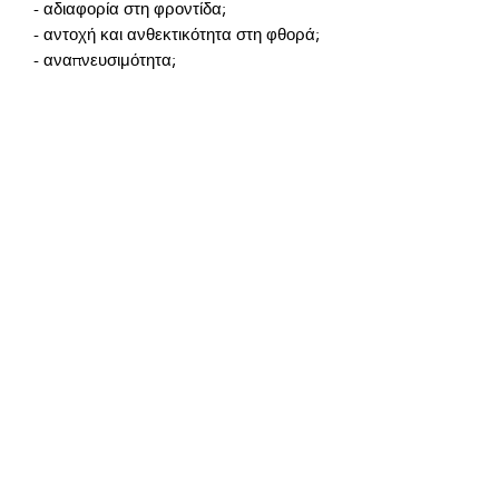
Όλοι αγαπούν να καλύπτονται με μια 
κουβέρτα από ευχάριστο μαλακό 
ύφασμα, και αν έχει και ένα όμορφο 
σχέδιο, σίγουρα θα απολαύσετε πολλές 
ευχάριστες στιγμές και θετικές 
εντυπώσεις! Επιλέξτε το σχέδιο που 
ταιριάζει καλύτερα στην εσωτερική 
σας διακόσμηση και αποκτήστε την πιο 