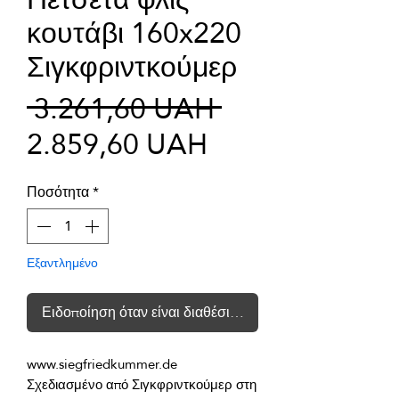
κουτάβι 160x220
Σιγκφριντκούμερ
Κανονική
 3.261,60 UAH 
Τιμή
τιμή
2.859,60 UAH
Έκπτωσης
Ποσότητα
*
Εξαντλημένο
Ειδοποίηση όταν είναι διαθέσιμο
Σχεδιασμένο από Σιγκφριντκούμερ στη 