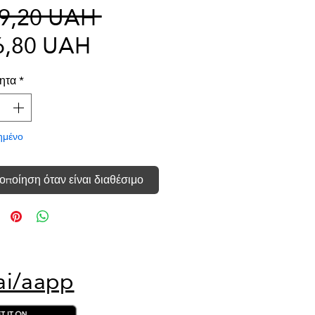
Κανονική
49,20 UAH 
Τιμή
τιμή
6,80 UAH
Έκπτωσης
ητα
*
ημένο
οποίηση όταν είναι διαθέσιμο
ai/aapp