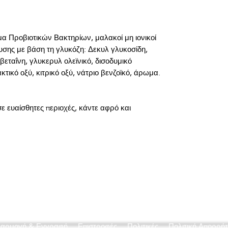
 Προβιοτικών Βακτηρίων, μαλακοί μη ιονικοί 
υσης με βάση τη γλυκόζη: Δεκυλ γλυκοσίδη, 
εταΐνη, γλυκερυλ ολεϊνικό, δισοδυμικό 
 ευαίσθητες περιοχές, κάντε αφρό και 
αρμογή & Εγγραφή
Επιστροφές
Πολιτικές
Πολιτική Απορρή