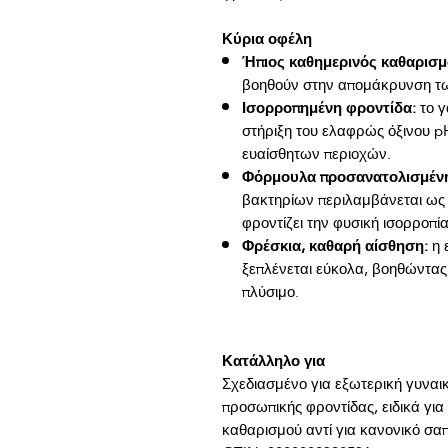
Κύρια οφέλη
Ήπιος καθημερινός καθαρισμ
βοηθούν στην απομάκρυνση τ
Ισορροπημένη φροντίδα:
το γ
στήριξη του ελαφρώς όξινου p
ευαίσθητων περιοχών.
Φόρμουλα προσανατολισμένη
βακτηρίων περιλαμβάνεται ως μ
φροντίζει την φυσική ισορροπί
Φρέσκια, καθαρή αίσθηση:
η 
ξεπλένεται εύκολα, βοηθώντας
πλύσιμο.
Κατάλληλο για
Σχεδιασμένο για εξωτερική γυναικ
προσωπικής φροντίδας, ειδικά για 