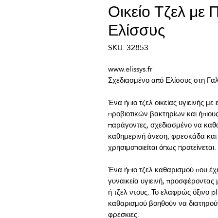
Οικείο Τζελ με 
Ελίσσυς
SKU: 32853
Ένα ήπιο τζελ οικείας υγιεινής μ
προβιοτικών βακτηρίων και ήπιους
παράγοντες, σχεδιασμένο να καθαρ
καθημερινή άνεση, φρεσκάδα και 
Ένα ήπιο τζελ καθαρισμού που έχε
γυναικεία υγιεινή, προσφέροντας 
ή τζελ ντους. Το ελαφρώς όξινο p
καθαρισμού βοηθούν να διατηρούντ