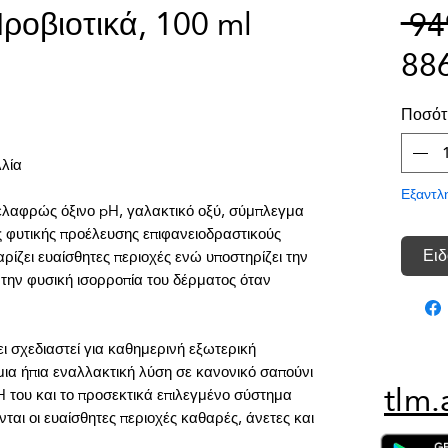
Προβιοτικά, 100 ml
 9
88
Ποσότ
Εξαντλ
ε ελαφρώς όξινο pH, γαλακτικό οξύ, σύμπλεγμα 
 φυτικής προέλευσης επιφανειοδραστικούς 
Ειδ
ίζει ευαίσθητες περιοχές ενώ υποστηρίζει την 
την φυσική ισορροπία του δέρματος όταν 
ι σχεδιαστεί για καθημερινή εξωτερική 
μια ήπια εναλλακτική λύση σε κανονικό σαπούνι 
tlm.
H του και το προσεκτικά επιλεγμένο σύστημα 
αι οι ευαίσθητες περιοχές καθαρές, άνετες και 