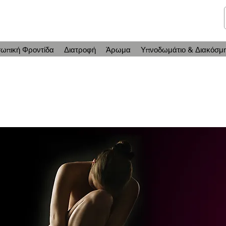
telmone
Υγεία & Ομορφιά
ωπική Φροντίδα
Διατροφή
Άρωμα
Υπνοδωμάτιο & Διακόσμ