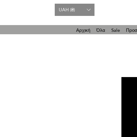
UAH (₴)
Αρχική
Όλα
Sale
Προσ