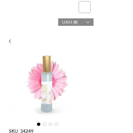
telmone
UAH (₴)
Υγεία & Ομορφιά
SKU: 34249