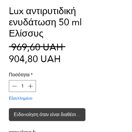
Lux αντιρυτιδική
ενυδάτωση 50 ml
Ελίσσυς
Κανονική
 969,60 UAH 
Τιμή
τιμή
904,80 UAH
Έκπτωσης
Ποσότητα
*
Εξαντλημένο
Ειδοποίηση όταν είναι διαθέσιμο