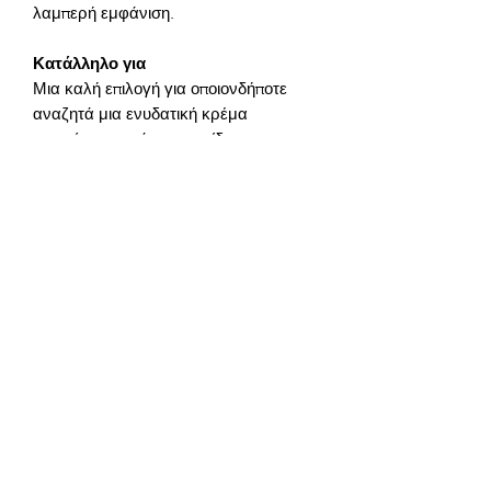
Κατάλληλο για
Μια καλή επιλογή για οποιονδήποτε 
αναζητά μια ενυδατική κρέμα 
προσώπου κατά των ρυτίδων που 
εστιάζει στην ορατή λείανση, την 
ενυδάτωση, την απαλότητα και μια πιο 
υγιή εμφάνιση της επιδερμίδας ως 
μέρος της καθημερινής φροντίδας του 
Συστατικά προϊόντος:
Νερό, Πολιτισμοί Προβιοτικών 
Βακτηρίων, Γλυκοσίδης Στεαρυλίου, 
Αλκοόλη Στεαρυλίου, Τριγλυκερίδιο 
Καπρυλικού/Καπρικού, Δικαπρυλικός 
Ανθρακικός, Εκχύλισμα Λουλουδιών 