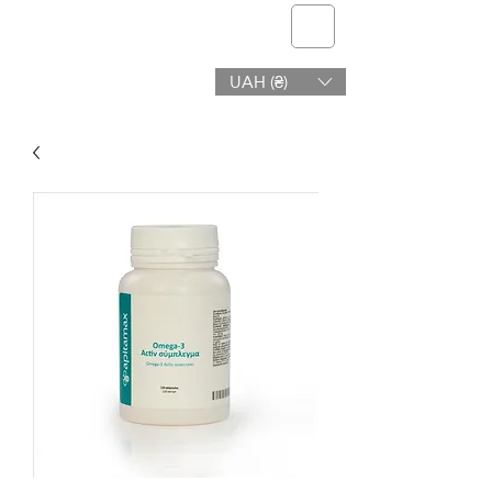
telmone
UAH (₴)
Υγεία & Ομορφιά