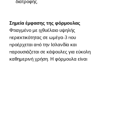
διατροφής.
Σημεία έμφασης της φόρμουλας
Φτιαγμένο με ιχθυέλαιο υψηλής 
περιεκτικότητας σε ωμέγα-3 που 
προέρχεται από την Ισλανδία και 
παρουσιάζεται σε κάψουλες για εύκολη 
καθημερινή χρήση. Η φόρμουλα είναι 
Συστατικά προϊόντος:
Λάδι ψαριού με υψηλή περιεκτικότητα 
σε Ωμέγα-3 οξέα (Ισλανδία), ζελατίνη, 
γλυκερίνη, αποσταγμένο νερό, χωρίς 
Όροι χρήσης του προϊόντος:
Μοναδική δόση για ενήλικες 2 