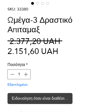
SKU: 33380
Ωμέγα-3 Δραστικό
Απιταμαξ
Κανονική
 2.377,20 UAH 
Τιμή
τιμή
2.151,60 UAH
Έκπτωσης
Ποσότητα
*
Εξαντλημένο
Ειδοποίηση όταν είναι διαθέσιμο