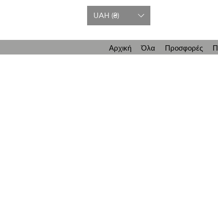
UAH (₴)
Αρχική
Όλα
Προσφορές
Π