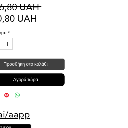
Κανονική
56,80 UAH 
Τιμή
τιμή
0,80 UAH
Έκπτωσης
ητα
*
Προσθήκη στο καλάθι
Αγορά τώρα
ai/aapp