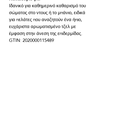
Ιδανικό για καθημερινό καθαρισμό του 
σώματος στο ντους ή το μπάνιο, ειδικά 
για πελάτες που αναζητούν ένα ήπιο, 
ευχάριστα αρωματισμένο τζελ με 
Συστατικά προϊόντος:
Απομεταλλωμένο νερό, σύμπλεγμα 
προβιοτικών βακτηρίων, μαλακοί μη 
ιονικοί επιφανειοδραστές φυτικής 
προέλευσης βασισμένοι σε γλυκόζη, 
Coco Glucoside, Disodium Laureth 
Sulfosuccinate, Cocamidopropyl 
Betaine, Glyceryl Oleat, Lauryl 
Glucoside, Stearyl Citrate, κιτρικό οξύ, 
Όροι χρήσης του προϊόντος: