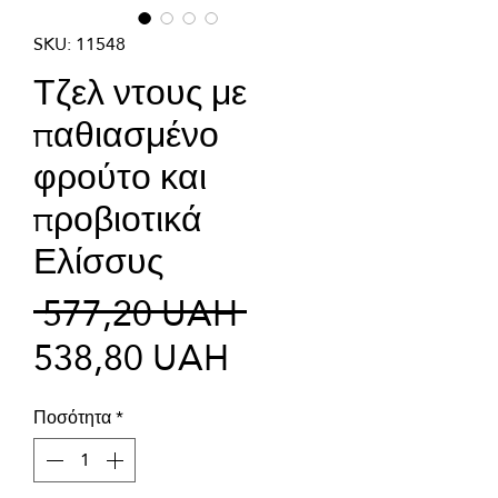
SKU: 11548
Τζελ ντους με
παθιασμένο
φρούτο και
προβιοτικά
Ελίσσυς
Κανονική
 577,20 UAH 
Τιμή
τιμή
538,80 UAH
Έκπτωσης
Ποσότητα
*