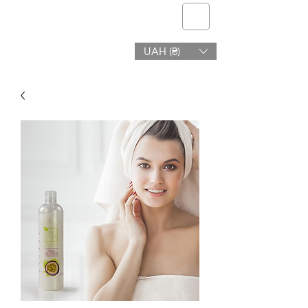
telmone
UAH (₴)
Υγεία & Ομορφιά