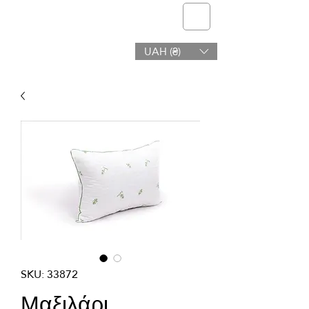
telmone
UAH (₴)
Υγεία & Ομορφιά
SKU: 33872
Μαξιλάρι