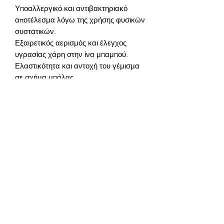
Υποαλλεργικό και αντιβακτηριακό 
αποτέλεσμα λόγω της χρήσης φυσικών 
Εξαιρετικός αερισμός και έλεγχος 
Ελαστικότητα και αντοχή του γέμισμα 
Εύκολη φροντίδα χάρη σε ένα 
Γέμισμα: σιλικονωμένη ίνα σε κόκκους 
Περιθώριο: πράσινο, προσθέτει 
Επιπλέον λεπτομέρειες: φερμουάρ 20 
εκ. μήκος, συσκευασία - σακούλα 