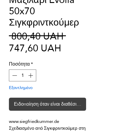
50x70
Σιγκφριντκούμερ
Κανονική
 800,40 UAH 
Τιμή
τιμή
747,60 UAH
Έκπτωσης
Ποσότητα
*
Εξαντλημένο
Ειδοποίηση όταν είναι διαθέσιμο
Σχεδιασμένο από Σιγκφριντκούμερ στη 