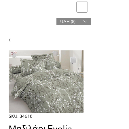
telmone
UAH (₴)
Υγεία & Ομορφιά
SKU: 34618
Μαξιλάρι Evolia