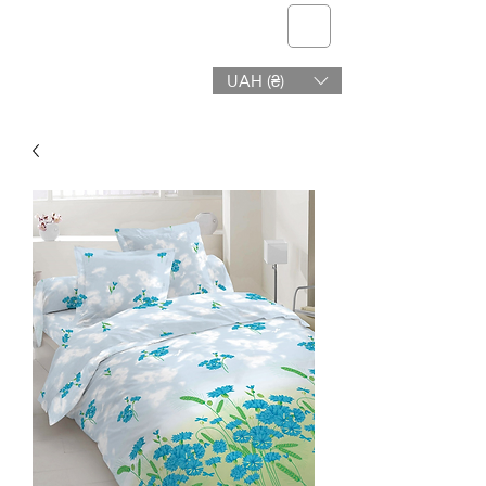
telmone
UAH (₴)
Υγεία & Ομορφιά