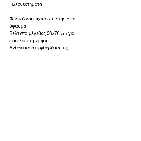
Φυσικό και ευχάριστο στην αφή 
Βέλτιστο μέγεθος 50x70 cm για 
Ανθεκτική στη φθορά και τις 
Καθολικός σχεδιασμός που φαίνεται 
Η SiegfriedKummer® Blue είναι μια 
μαξιλαροθήκη που δημιουργεί μια 
ατμόσφαιρα ζεστασιάς και άνεσης 
Συστατικά προϊόντος:
100% βαμβάκι υψηλής ποιότητας.