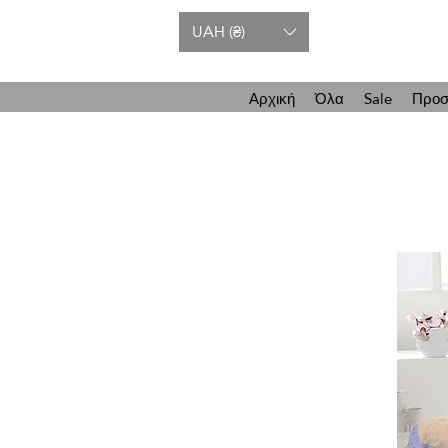
UAH (₴)
Αρχική
Όλα
Sale
Προσ