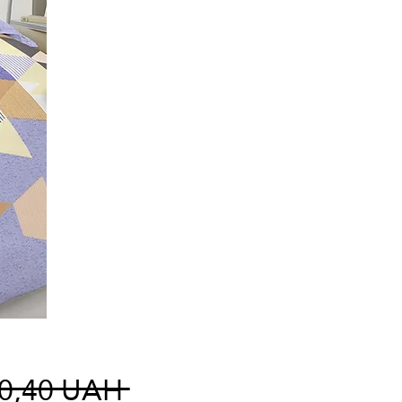
Κανονική
80,40 UAH 