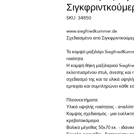
Σιγκφριντκούμε
SKU: 34850
Το κομψό μαξιλάρι SiegfriedKumme
Η κομψή θήκη μαξιλαριού Siegfri
εκλεπτυσμένου στυλ, άνεσης και π
σχεδιασμό της και τα υλικά υψηλής
Κομψός σχεδιασμός - μια ευέλικτη