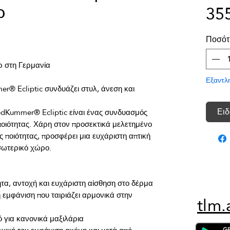
ρ
35
Ποσότ
Εξαντλ
r® Ecliptic συνδυάζει στυλ, άνεση και 
Ειδ
edKummer® Ecliptic είναι ένας συνδυασμός 
οιότητας. Χάρη στον προσεκτικά μελετημένο 
 ποιότητας, προσφέρει μια ευχάριστη απτική 
 εμφάνιση που ταιριάζει αρμονικά στην 
tlm.