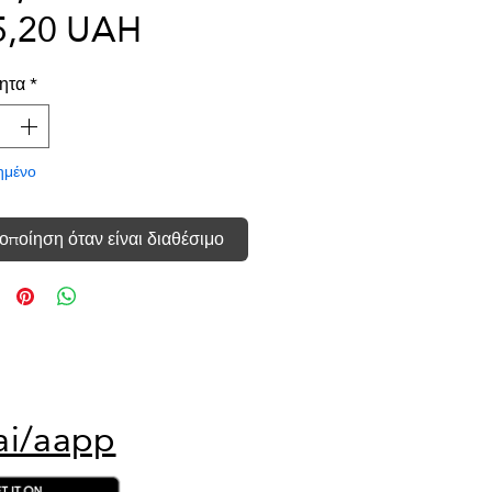
Τιμή
τιμή
5,20 UAH
Έκπτωσης
ητα
*
ημένο
οποίηση όταν είναι διαθέσιμο
ai/aapp