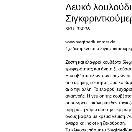
Λευκό λουλούδι
Σιγκφριντκούμε
SKU: 33096
Ζεστή και ελαφριά κουβέρτα Sieg
Η κουβέρτα όλων των εποχών σε 
από υψηλής ποιότητας φυσικό βαμβ
από την άλλη. Το ελαφρύ, ευχάριστ
αναπνοής. Η γέμιση της κουβέρτας
συσσωρεύει σκόνη και δεν τοπικίζε
υφή ραφή γύρω από την περίμετρο
όλους βάφλα με κρέμα γέμιση. Αυ
Τα κλινοσκεπάσματα SiegfriedKumm