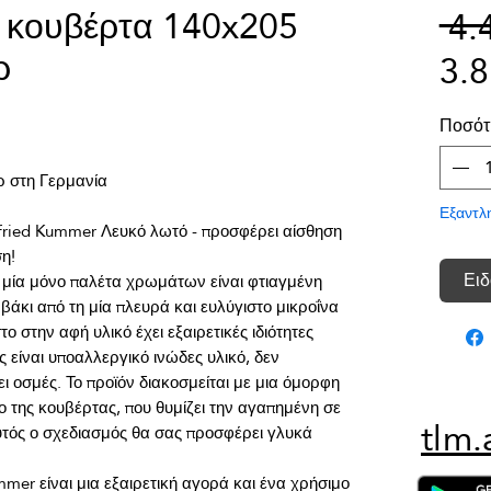
 κουβέρτα 140x205
 4.
ρ
3.
Ποσότ
Εξαντλ
fried Kummer Λευκό λωτό - προσφέρει αίσθηση 
Ειδ
μία μόνο παλέτα χρωμάτων είναι φτιαγμένη 
άκι από τη μία πλευρά και ευλύγιστο μικροΐνα 
ο στην αφή υλικό έχει εξαιρετικές ιδιότητες 
 είναι υποαλλεργικό ινώδες υλικό, δεν 
ι οσμές. Το προϊόν διακοσμείται με μια όμορφη 
 της κουβέρτας, που θυμίζει την αγαπημένη σε 
tlm.
τός ο σχεδιασμός θα σας προσφέρει γλυκά 
er είναι μια εξαιρετική αγορά και ένα χρήσιμο 