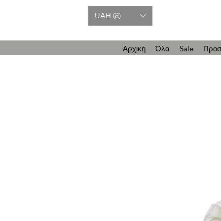
UAH (₴)
Αρχική
Όλα
Sale
Προσ