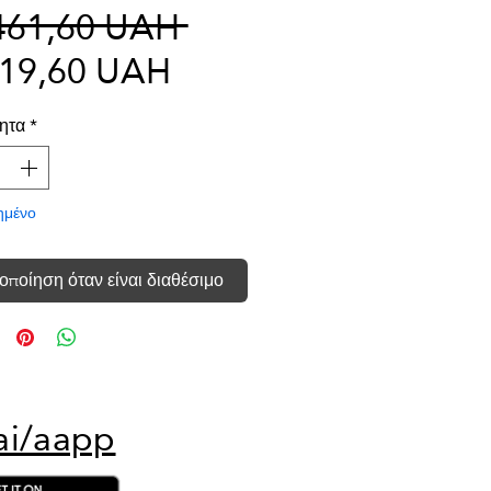
Κανονική
461,60 UAH 
Τιμή
τιμή
819,60 UAH
Έκπτωσης
ητα
*
ημένο
οποίηση όταν είναι διαθέσιμο
ai/aapp