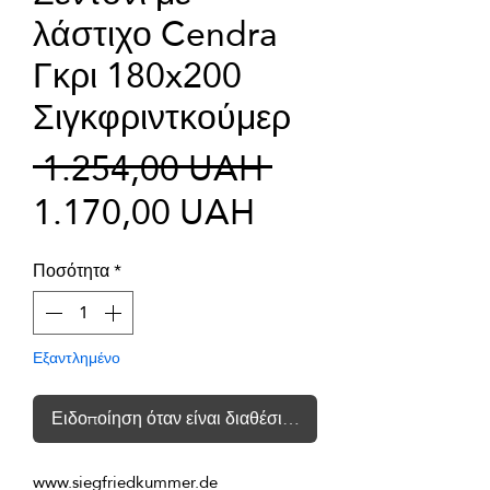
λάστιχο Cendra
Γκρι 180x200
Σιγκφριντκούμερ
Κανονική
 1.254,00 UAH 
Τιμή
τιμή
1.170,00 UAH
Έκπτωσης
Ποσότητα
*
Εξαντλημένο
Ειδοποίηση όταν είναι διαθέσιμο