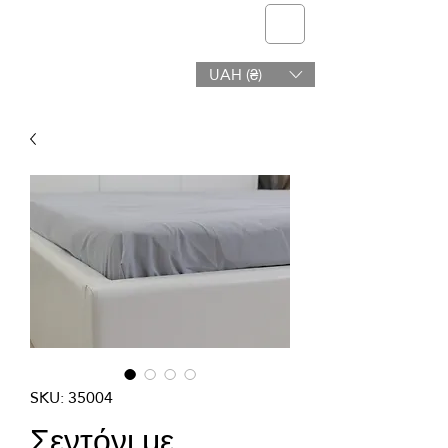
telmone
UAH (₴)
Υγεία & Ομορφιά
SKU: 35004
Σεντόνι με