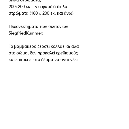
200x200 εκ. - για φαρδιά διπλά 
Πλεονεκτήματα των σεντονιών 
Το βαμβακερό ζέρσεϊ κολλάει απαλά 
στο σώμα, δεν προκαλεί ερεθισμούς 
Πρακτικότητα στη φροντίδα. Το 
ύφασμα τσαλακώνει λίγο, στεγνώνει 
γρήγορα, αντέχει καλά στις πλύσεις και 
Εύκολη τοποθέτηση. Η ελαστική ταινία 
εξασφαλίζει ότι το σεντόνι είναι 
σταθερά στερεωμένο χωρίς να 