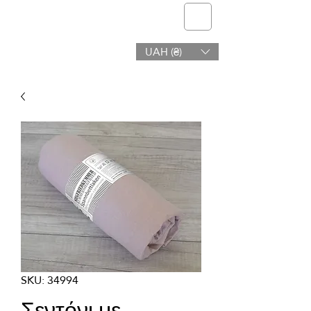
telmone
UAH (₴)
Υγεία & Ομορφιά
SKU: 34994
Σεντόνι με