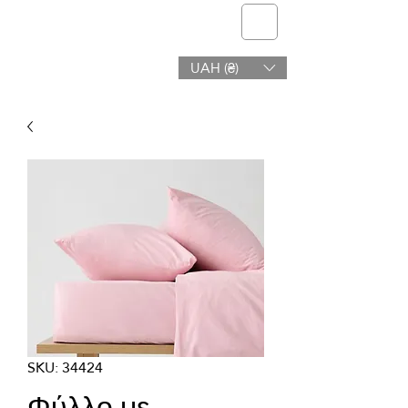
telmone
UAH (₴)
Υγεία & Ομορφιά
SKU: 34424
Φύλλο με