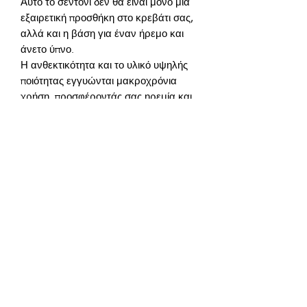
Αυτό το σεντόνι δεν θα είναι μόνο μια 
εξαιρετική προσθήκη στο κρεβάτι σας, 
αλλά και η βάση για έναν ήρεμο και 
Η ανθεκτικότητα και το υλικό υψηλής 
ποιότητας εγγυώνται μακροχρόνια 
χρήση, προσφέροντάς σας ηρεμία και 
αυτοπεποίθηση στη μακροχρόνια 
χρήση του. Η απαλότητα και η 
ευχάριστη αίσθηση στην αφή κάνουν 
κάθε ύπνο ακόμη πιο ευχάριστο και 
Ύφασμα: 100% υψηλής ποιότητας 
GTIN: 0000000344241