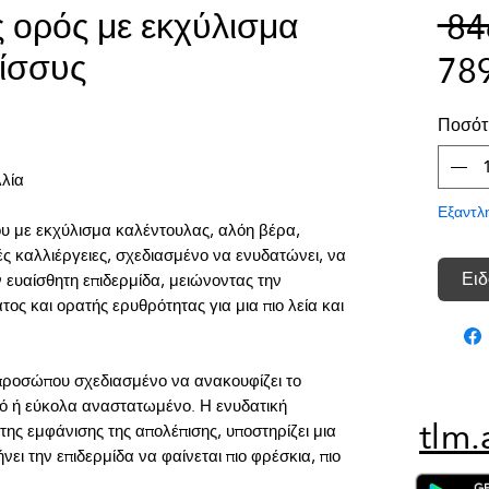
 ορός με εκχύλισμα
 8
ίσσυς
78
Ποσότ
Εξαντλ
 με εκχύλισμα καλέντουλας, αλόη βέρα, 
ές καλλιέργειες, σχεδιασμένο να ενυδατώνει, να 
Ειδ
 ευαίσθητη επιδερμίδα, μειώνοντας την 
ς και ορατής ερυθρότητας για μια πιο λεία και 
ροσώπου σχεδιασμένο να ανακουφίζει το 
τό ή εύκολα αναστατωμένο. Η ενυδατική 
tlm.
ς εμφάνισης της απολέπισης, υποστηρίζει μια 
ει την επιδερμίδα να φαίνεται πιο φρέσκια, πιο 