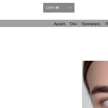
UAH (₴)
Αρχική
Όλα
Προσφορές
Π