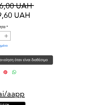
Κανονική
46,00 UAH 
Τιμή
τιμή
9,60 UAH
Έκπτωσης
ητα
*
ημένο
οποίηση όταν είναι διαθέσιμο
ai/aapp