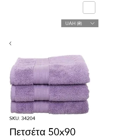
telmone
UAH (₴)
Υγεία & Ομορφιά
SKU: 34204
Πετσέτα 50x90