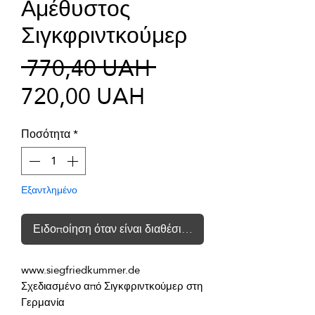
Αμέθυστος
Σιγκφριντκούμερ
Κανονική
 770,40 UAH 
Τιμή
τιμή
720,00 UAH
Έκπτωσης
Ποσότητα
*
Εξαντλημένο
Ειδοποίηση όταν είναι διαθέσιμο
Σχεδιασμένο από Σιγκφριντκούμερ στη 