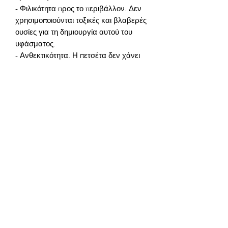
- Φιλικότητα προς το περιβάλλον. Δεν 
χρησιμοποιούνται τοξικές και βλαβερές 
ουσίες για τη δημιουργία αυτού του 
- Ανθεκτικότητα. Η πετσέτα δεν χάνει 
το χρώμα και την εμφάνισή της ακόμη 
Ο SiegfriedKummer ξέρει πώς να σας 
Συστατικά προϊόντος:
Συσκευασία - πλαστική συσκευασία PE.