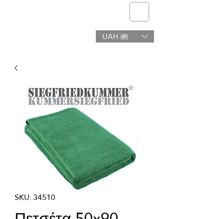
telmone
UAH (₴)
Υγεία & Ομορφιά
SKU: 34510
Πετσέτα 50x90