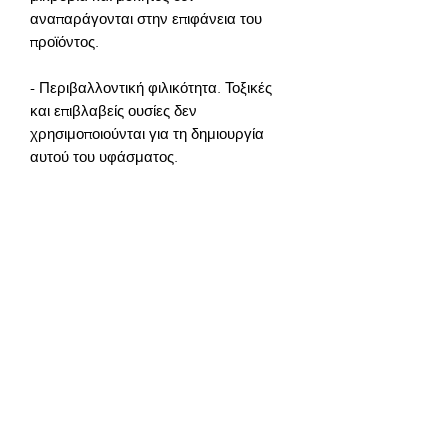
αναπαράγονται στην επιφάνεια του 
- Περιβαλλοντική φιλικότητα. Τοξικές 
και επιβλαβείς ουσίες δεν 
χρησιμοποιούνται για τη δημιουργία 
- Αντοχή. Η πετσέτα δεν χάνει το 
χρώμα και την εμφάνισή της ακόμη και 
Η SiegfriedKummer ξέρει πώς να 