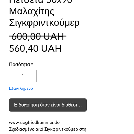
Μαλαχίτης
Σιγκφριντκούμερ
Κανονική
 600,00 UAH 
Τιμή
τιμή
560,40 UAH
Έκπτωσης
Ποσότητα
*
Εξαντλημένο
Ειδοποίηση όταν είναι διαθέσιμο
Σχεδιασμένο από Σιγκφριντκούμερ στη 